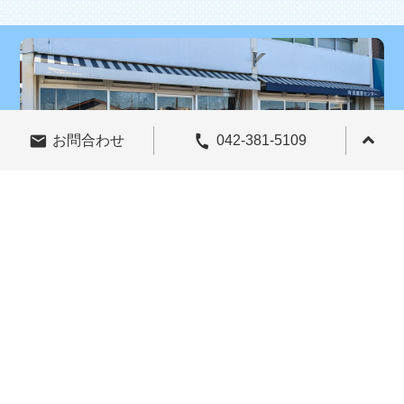
call
email
お問合わせ
042-381-5109
〒184-0014 東京都小金井市貫井南町5-20-15
Googleマップ